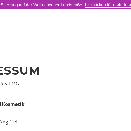
hier klicken für mehr In
 Sperrung auf der Wellingsbütter Landstraße
ESSUM
 § 5 TMG
d Kosmetik
 Weg 123