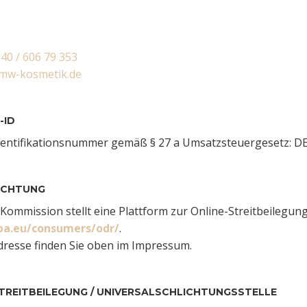
 40 / 606 79 353
)mw-kosmetik.de
-ID
entifikationsnummer gemäß § 27 a Umsatzsteuergesetz: D
ICHTUNG
Kommission stellt eine Plattform zur Online-Streitbeilegung 
opa.eu/consumers/odr/
.
dresse finden Sie oben im Impressum.
REIT­BEILEGUNG / UNIVERSAL­SCHLICHTUNGS­STELLE