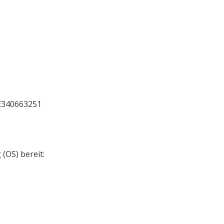
E340663251
(OS) bereit: