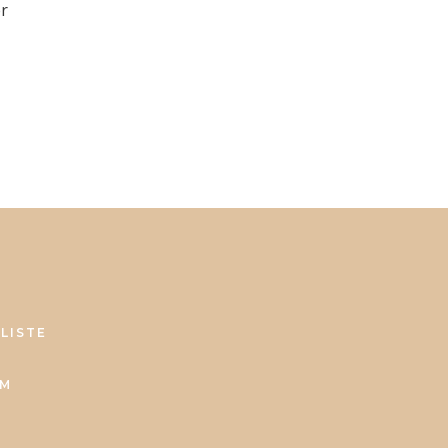
er
LISTE
UM